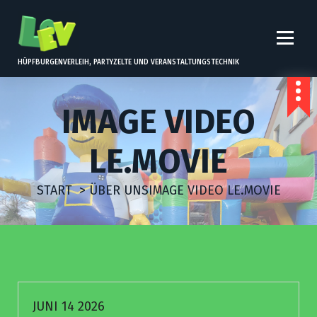
Z
U
M
I
HÜPFBURGENVERLEIH, PARTYZELTE UND VERANSTALTUNGSTECHNIK
N
H
IMAGE VIDEO
A
L
LE.MOVIE
T
S
START
>
ÜBER UNS
IMAGE VIDEO LE.MOVIE
P
R
I
N
G
E
JUNI 14 2026
N