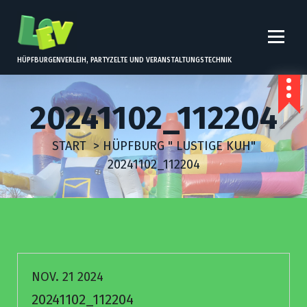
Z
U
M
I
HÜPFBURGENVERLEIH, PARTYZELTE UND VERANSTALTUNGSTECHNIK
N
H
20241102_112204
A
L
START
>
HÜPFBURG " LUSTIGE KUH"
T
20241102_112204
S
P
R
I
N
G
NOV. 21 2024
E
20241102_112204
N