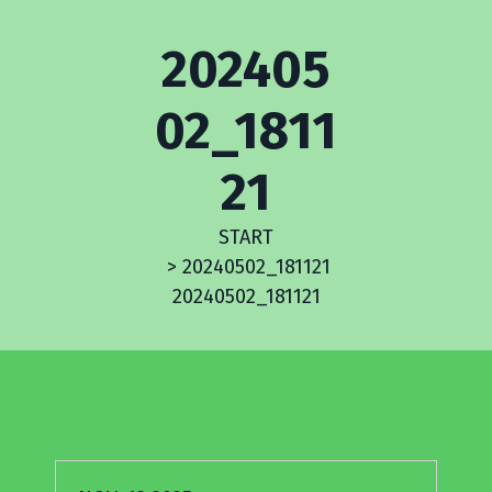
Z
U
202405
M
I
02_1811
N
H
21
A
L
START
T
>
20240502_181121
S
20240502_181121
P
R
I
N
G
E
N