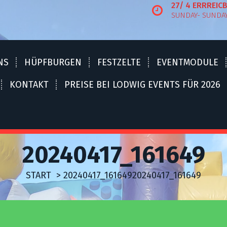
27/ 4 ERRREIC
SUNDAY- SUNDA
NS
HÜPFBURGEN
FESTZELTE
EVENTMODULE
KONTAKT
PREISE BEI LODWIG EVENTS FÜR 2026
20240417_161649
START
>
20240417_161649
20240417_161649