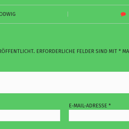
LODWIG
RÖFFENTLICHT.
ERFORDERLICHE FELDER SIND MIT
*
MA
E-MAIL-ADRESSE
*