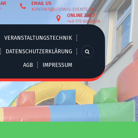
BAR
EMAIL US
Y
KONTAKT@LODWIG-EVENTS.DE
ONLINE 24X7
+49 179 6040838
VERANSTALTUNGSTECHNIK
DATENSCHUTZERKLÄRUNG
AGB
IMPRESSUM