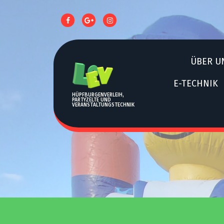
Z
U
M
I
N
ÜBER U
H
E-TECHNIK
A
HÜPFBURGENVERLEIH,
L
PARTYZELTE UND
VERANSTALTUNGSTECHNIK
T
S
P
R
I
N
G
E
N