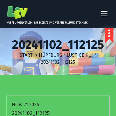
Z
U
M
I
HÜPFBURGENVERLEIH, PARTYZELTE UND VERANSTALTUNGSTECHNIK
N
H
20241102_112125
A
L
START
>
HÜPFBURG " LUSTIGE KUH"
T
20241102_112125
S
P
R
I
N
G
NOV. 21 2024
E
20241102_112125
N